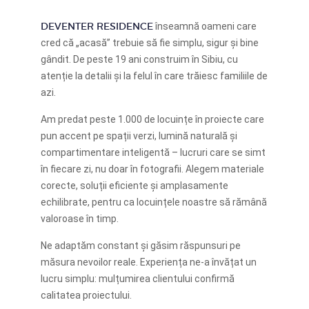
DEVENTER RESIDENCE
înseamnă oameni care
cred că „acasă” trebuie să fie simplu, sigur și bine
gândit. De peste 19 ani construim în Sibiu, cu
atenție la detalii și la felul în care trăiesc familiile de
azi.
Am predat peste 1.000 de locuințe în proiecte care
pun accent pe spații verzi, lumină naturală și
compartimentare inteligentă – lucruri care se simt
în fiecare zi, nu doar în fotografii. Alegem materiale
corecte, soluții eficiente și amplasamente
echilibrate, pentru ca locuințele noastre să rămână
valoroase în timp.
Ne adaptăm constant și găsim răspunsuri pe
măsura nevoilor reale. Experiența ne-a învățat un
lucru simplu: mulțumirea clientului confirmă
calitatea proiectului.