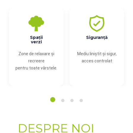
Spații
Siguranță
verzi
Zone de relaxare și
Mediu liniștit și sigur,
recreere
acces controlat
g
pentru toate vârstele.
DESPRE NOI