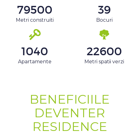
79500
39
Metri construiti
Bocuri
1040
22600
Apartamente
Metri spatii verzi
BENEFICIILE
DEVENTER
RESIDENCE