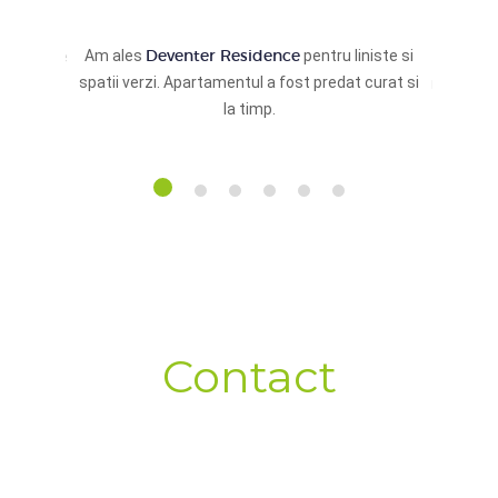
Deventer Residence
Am ales
pentru liniste si
pt. Micile
Parcarea
spatii verzi. Apartamentul a fost predat curat si
ultumim
mai usoa
la timp.
Contact